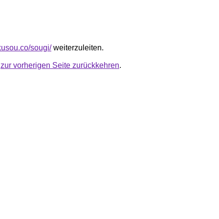
kusou.co/sougi/
weiterzuleiten.
u
zur vorherigen Seite zurückkehren
.